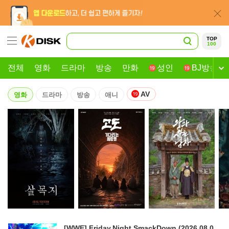
TOP
100
전체
영화
드라마
방송
만화
성인
BJ방송
AV
영화
드라마
방송
애니
[WWE].Friday.Night.SmackDown.(2026.08.0