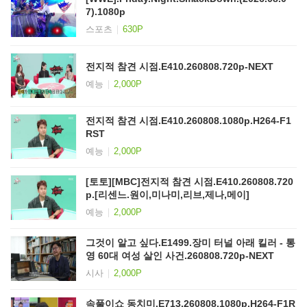
7).1080p
스포츠
630P
전지적 참견 시점.E410.260808.720p-NEXT
예능
2,000P
전지적 참견 시점.E410.260808.1080p.H264-F1
RST
예능
2,000P
[토토][MBC]전지적 참견 시점.E410.260808.720
p.[리센느.원이,미나미,리브,제나,메이]
예능
2,000P
그것이 알고 싶다.E1499.장미 터널 아래 킬러 - 통
영 60대 여성 살인 사건.260808.720p-NEXT
시사
2,000P
속풀이쇼 동치미.E713.260808.1080p.H264-F1R